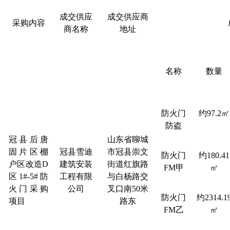
成交供应
成交供应商
采购内容
商名称
地址
名称
数量
防火门
约
97.2㎡
防盗
冠县后唐
山东省聊城
固片区棚
冠县雪迪
市冠县崇文
防火门
约
180.41
户区改造
D
建筑安装
街道红旗路
FM甲
㎡
区1#-5#防
工程有限
与白杨路交
火门采购
公司
叉口南
50米
防火门
约
2314.1
项目
路东
FM乙
㎡