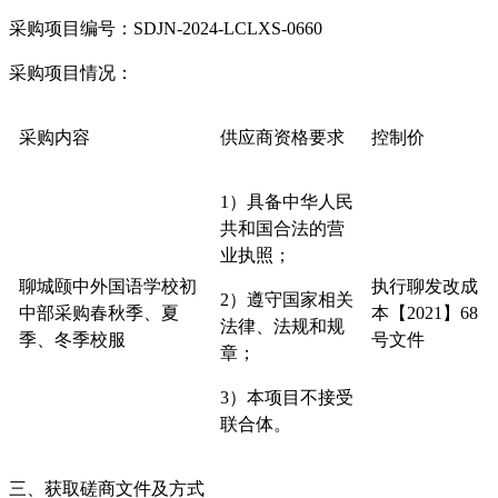
采购项目编号：
SDJN-2024-LCLXS-0660
采购项目情况：
采购
内容
供应商资格要求
控制价
1
）具备中华人民
共和国合法的营
业执照；
聊城颐中外国语学校初
执行聊发改成
2）遵守国家相关
中部采购春秋季、夏
本【
2021】68
法律、法规和规
季、冬季校服
号文件
章；
3）本项目不接受
联合体。
三、获取
磋商文件
及方式