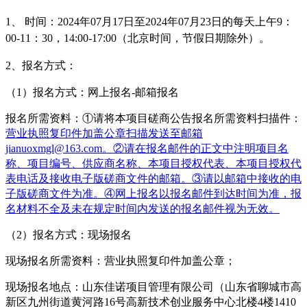
1、
时间：
2024年07月17日至2024年07月23日
的每天上午
9：
00-11：30，14:00-17:00（北京时间
，
节假日期除外
）
。
2、
报名
方式：
（
1）报名方式：
网上报名
-邮箱报名
报名所需资料：
①请将本项目
磋商
公告报名所需资料扫描件：
营业执照
复印件
加盖公章扫描发送至邮箱
jianuoxmgl@163.com。②请在报名邮件的正文中注明项目名
称、项目编号、供应商名称、本项目授权代表、本项目授权代
表电话及接收电子版磋商文件的邮箱。③请以邮箱中接收的电
子版磋商文件为准。④网上报名以报名邮件到达时间为准，报
名材料不全及未在规定时间内发送的报名邮件视为无效。
（
2
）
报名方式：现场报名
现场报名所需资料：营业执照复印件加盖公章；
现场报名地点：山东佳诺项目管理有限公司（山东省聊城市高
新区九州街道黄河路
16号高新技术创业服务中心北楼4楼1410