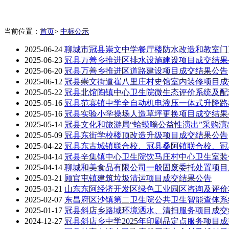
当前位置：
首页
>
中标公示
2025-06-24
聊城市冠县崇文中学餐厅楼防水改造和教室门
2025-06-23
冠县万善乡推进区排水设施建设项目成交结果
2025-06-20
冠县万善乡推进区道路建设项目成交结果公告
2025-06-12
冠县崇文街道崔八里庄村史馆室内装修项目成
2025-05-22
冠县北馆陶镇中心卫生院微生态评价系统及配
2025-05-16
冠县范寨镇中学全自动机电液压一体式升降路
2025-05-16
冠县实验小学操场人造草坪更换项目成交结果
2025-05-14
冠县文化和旅游局“蛤蟆嗡公益性演出”采购
2025-05-09
冠县东街学校楼顶改造升级项目成交结果公告
2025-04-22
冠县东古城镇联合校、冠县桑阿镇联合校、冠
2025-04-14
冠县辛集镇中心卫生院饮马庄村中心卫生室装
2025-04-14
聊城和美食品有限公司一般固废委托处置项目
2025-03-21
顾官屯镇建筑垃圾清运项目成交结果公告
2025-03-21
山东东阿经济开发区绿色工业园区咨询及评价
2025-02-07
东昌府区沙镇第二卫生院公共卫生智能查体系
2025-01-17
冠县斜店乡路域环境洒水、清扫服务项目成交
2024-12-27
冠县斜店乡中学2025年印刷品定点服务项目